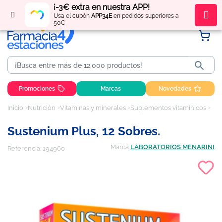
¡-3€ extra en nuestra APP!
Regístrate
y obtén
puntos
por tus compras
Usa el cupón
APP34E
en pedidos superiores a
50€

Promociones
Marcas
Novedades
Inicio
Nutrición
Vitaminas y minerales
Suplementos vitamínicos
Sus
Sustenium Plus, 12 Sobres.
Marca
LABORATORIOS MENARINI
Referencia:
194960