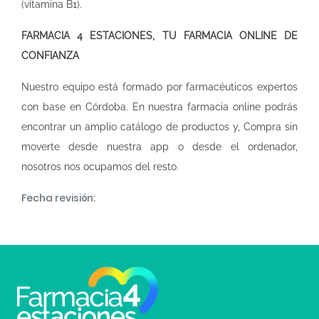
(vitamina B1).
FARMACIA 4 ESTACIONES, TU FARMACIA ONLINE DE
CONFIANZA
Nuestro equipo está formado por farmacéuticos expertos
con base en Córdoba. En nuestra
farmacia online
podrás
encontrar un amplio catálogo de productos y, Compra sin
moverte desde nuestra app o desde el ordenador,
nosotros nos ocupamos del resto.
Fecha revisión: