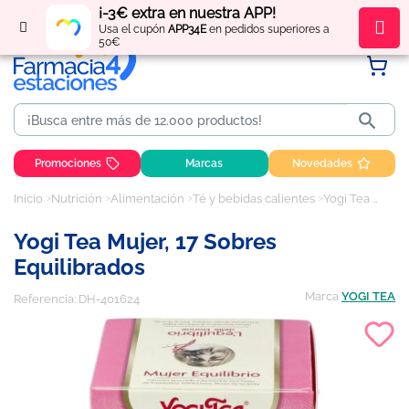
¡-3€ extra en nuestra APP!
Regístrate
y obtén
puntos
por tus compras
Usa el cupón
APP34E
en pedidos superiores a
50€

Promociones
Marcas
Novedades
Inicio
Nutrición
Alimentación
Té y bebidas calientes
Yogi Tea Mujer, 17 sobres equilibrados
Yogi Tea Mujer, 17 Sobres
Equilibrados
Marca
YOGI TEA
Referencia:
DH-401624