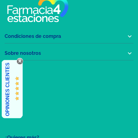

Condiciones de compra

Sobre nosotros
OPINIONES CLIENTES
¿Quieres más?