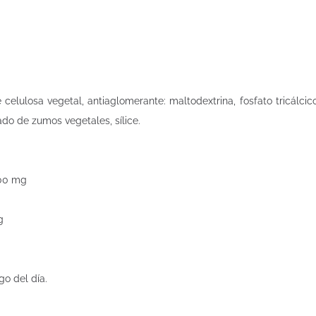
elulosa vegetal, antiaglomerante: maltodextrina, fosfato tricálcico
do de zumos vegetales, sílice.
.800 mg
mg
go del día.