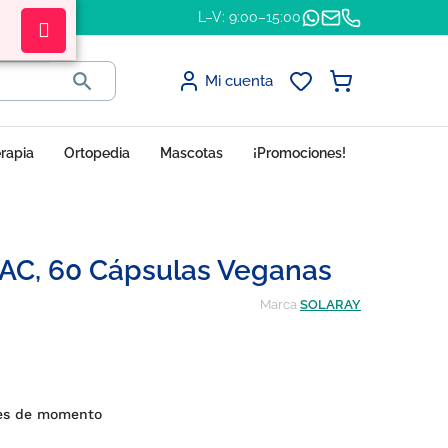
L–V: 9:00–15:00

Mi cuenta
erapia
Ortopedia
Mascotas
¡Promociones!
PAC, 60 Cápsulas Veganas
Marca
SOLARAY
nes de momento