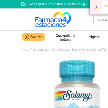
¡Envíos gratis Península a partir de 65€!
Cosmética y
Solares
Higiene
belleza
Inicio
Parafarmacia
Vías urinarias
Solaray CranActin 300PAC,