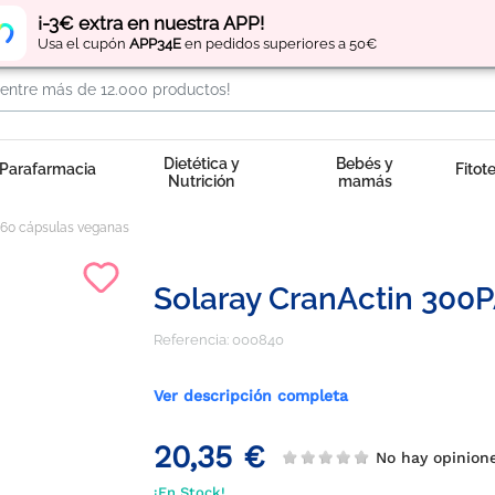
Regístrate
y obtén
puntos
por tus compras
¡-3€ extra en nuestra APP!
Usa el cupón
APP34E
en pedidos superiores a 50€
Dietética y
Bebés y
Parafarmacia
Fitot
Nutrición
mamás
 60 cápsulas veganas
Solaray CranActin 300
Referencia:
000840
Ver descripción completa
20,35 €
No hay opinio
¡En Stock!