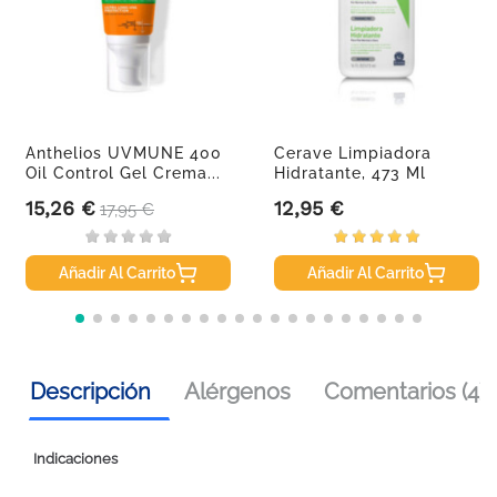
Anthelios UVMUNE 400
Cerave Limpiadora
Oil Control Gel Crema...
Hidratante, 473 Ml
15,26 €
12,95 €
Precio
Precio base
Precio
17,95 €
Añadir Al Carrito
Añadir Al Carrito
Descripción
Alérgenos
Comentarios (4)
Indicaciones