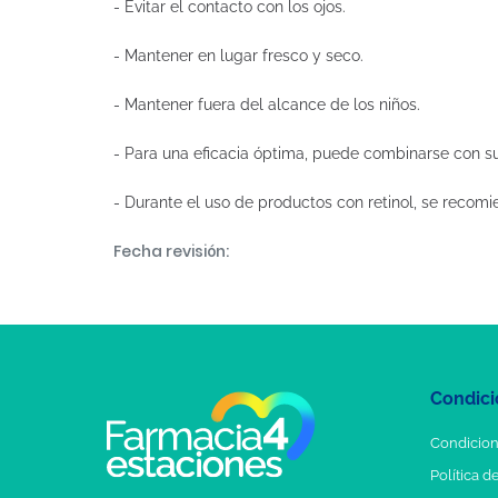
- Evitar el contacto con los ojos.
- Mantener en lugar fresco y seco.
- Mantener fuera del alcance de los niños.
- Para una eficacia óptima, puede combinarse con su
- Durante el uso de productos con retinol, se recomie
Fecha revisión:
Condici
Condicion
Política d