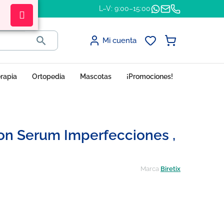
L–V: 9:00–15:00

Mi cuenta
erapia
Ortopedia
Mascotas
¡Promociones!
ion Serum Imperfecciones ,
Marca
Biretix