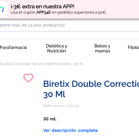
Regístrate
y obtén
puntos
por tus compras
¡-3€ extra en nuestra APP!
Usa el cupón
APP34E
en pedidos superiores a 50€
Dietética y
Bebés y
Parafarmacia
Fitot
Nutrición
mamás
x Double Correction Serum Imperfecciones , 30 ml
Biretix Double Correct
30 Ml
Referencia:
216004
30 ml.
Ver descripción completa