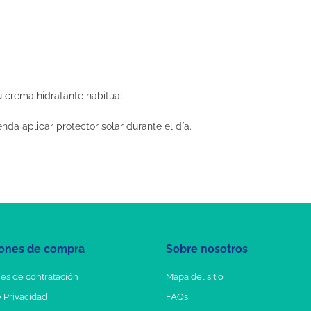
 crema hidratante habitual.
nda aplicar protector solar durante el día.
ones de compra
Sobre nosotros
es de contratación
Mapa del sitio
e Privacidad
FAQs