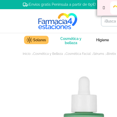
¡Envíos gratis Península a partir de 65€!
Cosmética y
Solares
Higiene
belleza
Inicio
Cosmética y Belleza
Cosmética Facial
Sérums
Bireti