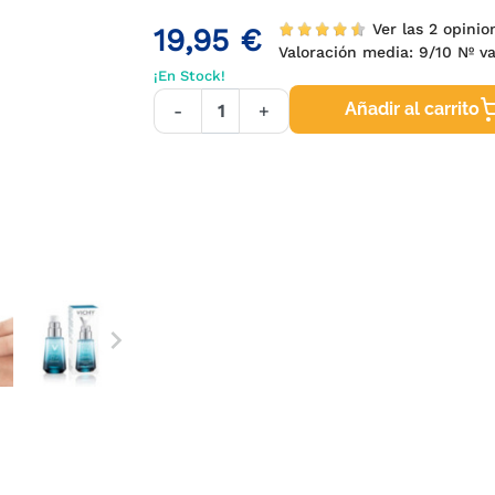
Ver las 2 opinio
19,95 €
Valoración media:
9
/10 Nº v
¡En Stock!
Añadir al carrito
-
+
