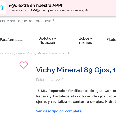
Regístrate
y obtén
puntos
por tus compras
¡-3€ extra en nuestra APP!
Usa el cupón
APP34E
en pedidos superiores a 50€
Dietética y
Bebés y
Parafarmacia
Fitot
Nutrición
mamás
s
Bolsas y Ojeras
Vichy Mineral 89 Ojos, 15 ml
Vichy Mineral 89 Ojos, 
Referencia:
322363
15 ML. Reparador fortificante de ojos. Con 8
Repara y Fortalece el contorno de ojos prote
ojeras y revitaliza el contorno de ojos. Hidra
Ver descripción completa