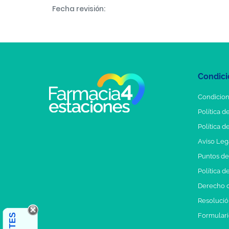
Fecha revisión:
Condici
Condicion
Política d
Política d
Aviso Leg
Puntos d
Política d
Derecho d
Resolución
Formulari