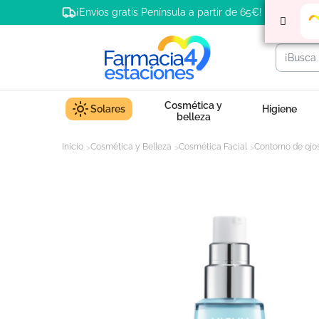
¡Envíos gratis Península a partir de 65€!
Cosmética y
Solares
Higiene
belleza
Inicio
Cosmética y Belleza
Cosmética Facial
Contorno de ojo