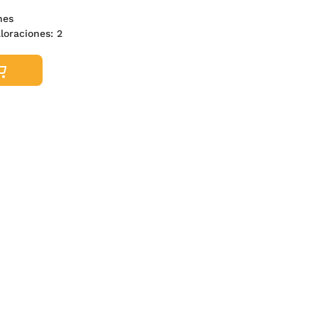
nes
aloraciones:
2