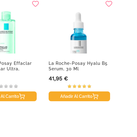
osay Effaclar
La Roche-Posay Hyalu B5
Apiser
ar Ultra,
Serum, 30 Ml
Caps 
41,95 €
10,50
Precio
Precio
 Al Carrito
Añadir Al Carrito
A