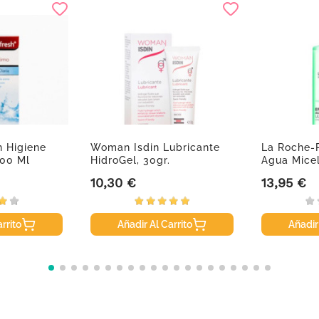
h Higiene
Woman Isdin Lubricante
La Roche-P
200 Ml
HidroGel, 30gr.
Agua Micel
400ml.
10,30 €
13,95 €
Precio
Precio
rrito
Añadir Al Carrito
Añadir