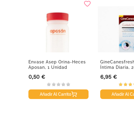
 10 Ml
Envase Asep Orina-Heces
GineCanesfres
Aposan, 1 Unidad
Íntima Diaria, 
0,50 €
6,95 €
Precio
Precio
Añadir Al Carrito
Añadir Al Ca