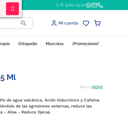
L–V: 9:00–15:00

Mi cuenta
erapia
Ortopedia
Mascotas
¡Promociones!
15 Ml
Marca
VICHY
9% de agua volcánica, Ácido Hialurónico y Cafeína.
iéndolo de las agresionex externas, reduce las
ta - Alisa - Reduce Ojeras.