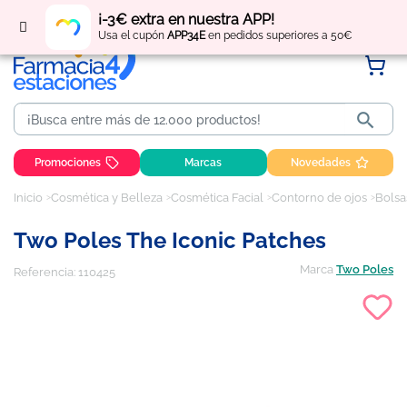
Regístrate
y obtén
puntos
por tus compras
¡-3€ extra en nuestra APP!
Usa el cupón
APP34E
en pedidos superiores a 50€

Promociones
Marcas
Novedades
Inicio
Cosmética y Belleza
Cosmética Facial
Contorno de ojos
Bolsa
Two Poles The Iconic Patches
Marca
Two Poles
Referencia:
110425