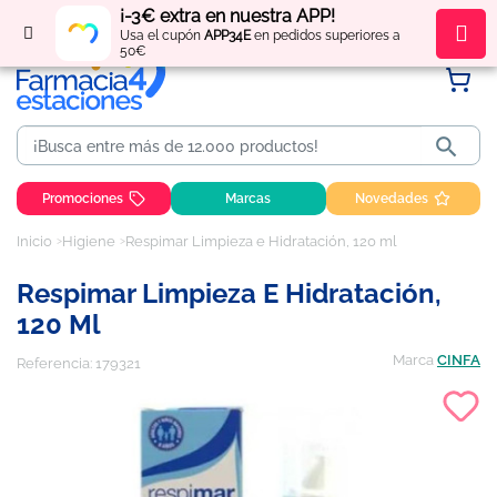
¡-3€ extra en nuestra APP!
Regístrate
y obtén
puntos
por tus compras
Usa el cupón
APP34E
en pedidos superiores a
50€

Promociones
Marcas
Novedades
Inicio
Higiene
Respimar Limpieza e Hidratación, 120 ml
Respimar Limpieza E Hidratación,
120 Ml
Marca
CINFA
Referencia:
179321