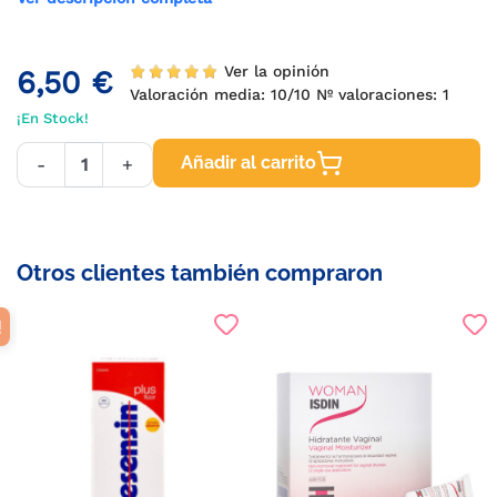
Ver la opinión
6,50 €
Valoración media:
10
/10 Nº valoraciones:
1
¡En Stock!
Añadir al carrito
-
+
Otros clientes también compraron
!