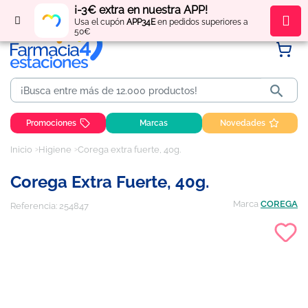
¡-3€ extra en nuestra APP!
Regístrate
y obtén
puntos
por tus compras
Usa el cupón
APP34E
en pedidos superiores a
50€

Promociones
Marcas
Novedades
Inicio
Higiene
Corega extra fuerte, 40g.
Corega Extra Fuerte, 40g.
Marca
COREGA
Referencia:
254847