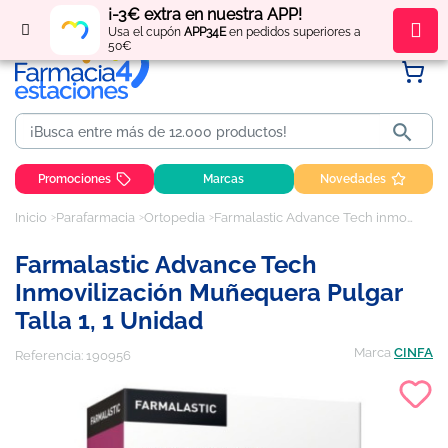
¡-3€ extra en nuestra APP!
Regístrate
y obtén
puntos
por tus compras
Usa el cupón
APP34E
en pedidos superiores a
50€

Promociones
Marcas
Novedades
Inicio
Parafarmacia
Ortopedia
Farmalastic Advance Tech inmovilización muñequera pulgar Talla 1, 1 unidad
Farmalastic Advance Tech
Inmovilización Muñequera Pulgar
Talla 1, 1 Unidad
Marca
CINFA
Referencia:
190956