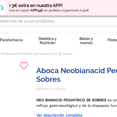
Regístrate
y obtén
puntos
por tus compras
¡-3€ extra en nuestra APP!
Usa el cupón
APP34E
en pedidos superiores a 50€
Dietética y
Bebés y
Parafarmacia
Fitot
Nutrición
mamás
 Neobianacid Pediatric granulado fresa, 36 sobres
Aboca Neobianacid Pedi
Sobres
Referencia:
201965
NEO BIANACID PEDIATRICO 36 SOBRES
es un
reflujo gastroesofágico y de la dispepsia fun
Ver descripción completa