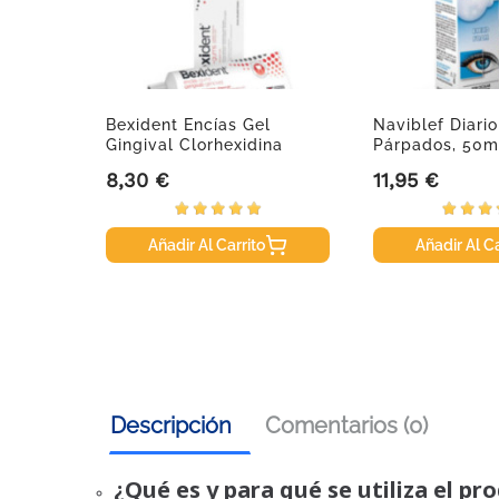
 Urea,
Bexident Encías Gel
Naviblef Diari
Gingival Clorhexidina
Párpados, 50m
0,2%,...
8,30 €
11,95 €
Precio
Precio
Añadir Al Carrito
Añadir Al Ca
Descripción
Comentarios (0)
¿Qué es y para qué se utiliza el pr