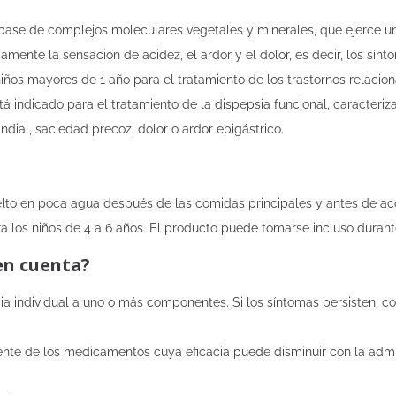
ase de complejos moleculares vegetales y minerales, que ejerce una
ente la sensación de acidez, el ardor y el dolor, es decir, los síntom
ños mayores de 1 año para el tratamiento de los trastornos relacio
á indicado para el tratamiento de la dispepsia funcional, caracteriza
ndial, saciedad precoz, dolor o ardor epigástrico.
lto en poca agua después de las comidas principales y antes de aco
ara los niños de 4 a 6 años. El producto puede tomarse incluso duran
en cuenta?
gia individual a uno o más componentes. Si los síntomas persisten, co
te de los medicamentos cuya eficacia puede disminuir con la admi