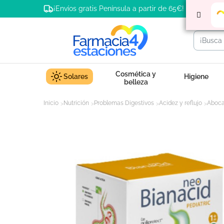
¡Envíos gratis Península a partir de 65€!
Cosmética y
Solares
Higiene
belleza
Inicio
Nutrición
Problemas Digestivos
Acidez y reflujo
Aboca