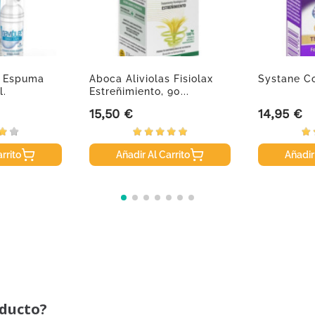
o Espuma
Aboca Aliviolas Fisiolax
Systane C
l.
Estreñimiento, 90...
15,50 €
14,95 €
Precio
Precio
rrito
Añadir Al Carrito
Añadir
oducto?