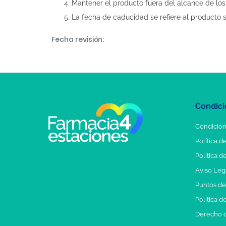
Mantener el producto fuera del alcance de los
La fecha de caducidad se refiere al producto 
Fecha revisión:
Condici
Condicion
Política d
Política d
Aviso Leg
Puntos d
Política d
Derecho d