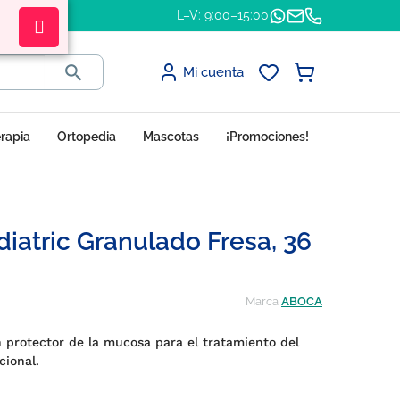
L–V: 9:00–15:00

Mi cuenta
erapia
Ortopedia
Mascotas
¡Promociones!
atric Granulado Fresa, 36
Marca
ABOCA
 protector de la mucosa para el tratamiento del
cional.