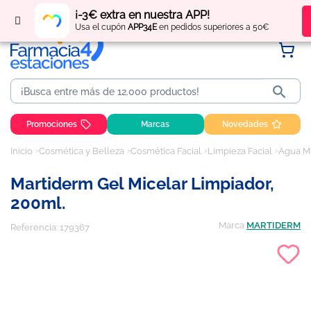
Regístrate
y obtén
puntos
por tus compras
¡-3€ extra en nuestra APP!
Usa el cupón
APP34E
en pedidos superiores a 50€

Promociones
Marcas
Novedades
Inicio
Cosmética y Belleza
Cosmética Facial
Limpieza Facial
Agua Mi
Martiderm Gel Micelar Limpiador,
200ml.
Marca
MARTIDERM
Referencia:
179367