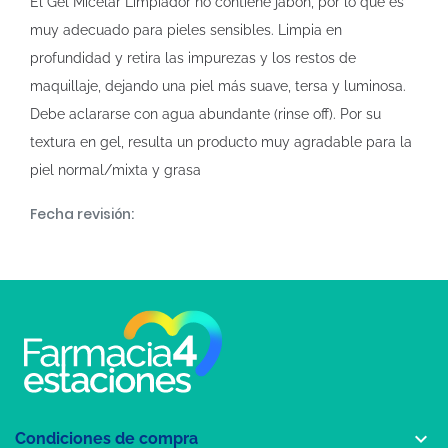
El Gel Micelar Limpiador no contiene jabón, por lo que es
muy adecuado para pieles sensibles. Limpia en
profundidad y retira las impurezas y los restos de
maquillaje, dejando una piel más suave, tersa y luminosa.
Debe aclararse con agua abundante (rinse off). Por su
textura en gel, resulta un producto muy agradable para la
piel normal/mixta y grasa
Fecha revisión:

Condiciones de compra