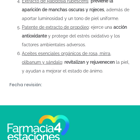
Extracto de Rabdosia rubescens
:
previene la
aparición de manchas oscuras y rojeces
, además de
aportar luminosidad y un tono de piel uniforme.
Patente de extracto de propóleo
: ejerce una
acción
antioxidante
y protege del estrés oxidativo y los
factores ambientales adversos.
Aceites esenciales orgánicos de rosa, mirra,
olíbanum y sándalo
:
revitalizan y rejuvenecen
la piel,
y ayudan a mejorar el estado de ánimo.
Fecha revisión: