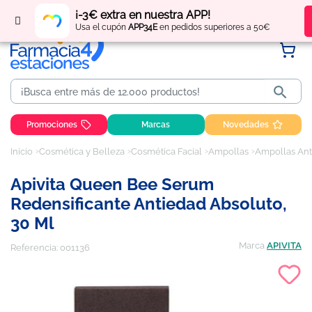
Regístrate
y obtén
puntos
por tus compras
¡-3€ extra en nuestra APP!
Usa el cupón
APP34E
en pedidos superiores a 50€

Promociones
Marcas
Novedades
Inicio
Cosmética y Belleza
Cosmética Facial
Ampollas
Ampollas Ant
Apivita Queen Bee Serum
Redensificante Antiedad Absoluto,
30 Ml
Marca
APIVITA
Referencia:
001136