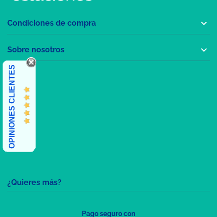

Condiciones de compra

Sobre nosotros
OPINIONES CLIENTES
¿Quieres más?
Pago seguro con