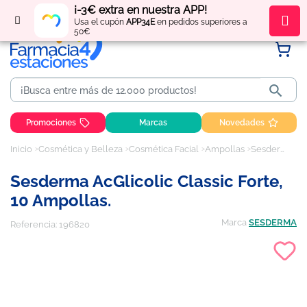
¡-3€ extra en nuestra APP!
Regístrate
y obtén
puntos
por tus compras
Usa el cupón
APP34E
en pedidos superiores a
50€

Promociones
Marcas
Novedades
Inicio
Cosmética y Belleza
Cosmética Facial
Ampollas
Sesderma AcGlicolic Classic Forte, 10 Ampollas.
Sesderma AcGlicolic Classic Forte,
10 Ampollas.
Marca
SESDERMA
Referencia:
196820