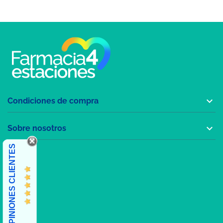

Condiciones de compra

Sobre nosotros
OPINIONES CLIENTES