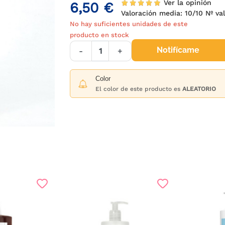
Ver la opinión
6,50 €
Valoración media:
10
/10 Nº v
No hay suficientes unidades de este
producto en stock
Notifícame
-
+
Color
El color de este producto es
ALEATORIO