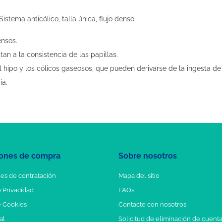
stema anticólico, talla única, flujo denso.
ensos.
tan a la consistencia de las papillas.
l hipo y los cólicos gaseosos, que pueden derivarse de la ingesta de 
ía.
ones de compra
Sobre nosotros
es de contratación
Mapa del sitio
e Privacidad
FAQs
e Cookies
Contacte con nosotros
al
Solicitud de eliminación de cuent