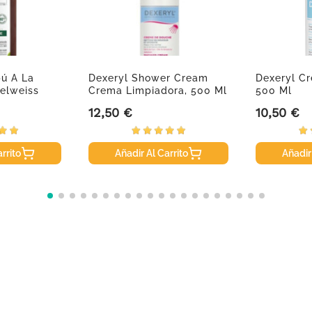
ú A La
Dexeryl Shower Cream
Dexeryl Cr
elweiss
Crema Limpiadora, 500 Ml
500 Ml
12,50 €
10,50 €
Precio
Precio
rrito
Añadir Al Carrito
Añadir