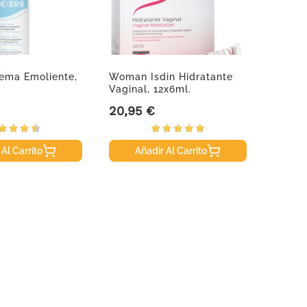
ema Emoliente,
Woman Isdin Hidratante
Avene 
Vaginal, 12x6ml.
Hidrat
Cuerpo,
20,95 €
8,95 
Precio
Precio
 Al Carrito
Añadir Al Carrito