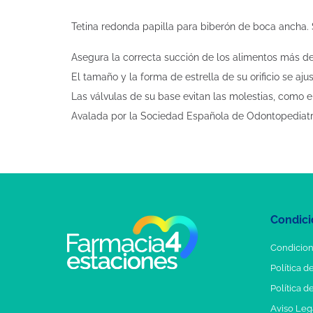
Tetina redonda papilla para biberón de boca ancha. Si
Asegura la correcta succión de los alimentos más d
El tamaño y la forma de estrella de su orificio se ajus
Las válvulas de su base evitan las molestias, como e
Avalada por la Sociedad Española de Odontopediatr
Condici
Condicion
Política d
Política d
Aviso Leg