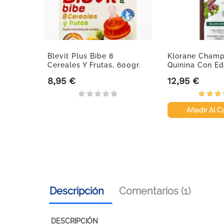
l
Blevit Plus Bibe 8
Klorane Champ
Cereales Y Frutas, 600gr.
Quinina Con Ed
BIO,...
8,95 €
12,95 €
Precio
Precio
Añadir Al Ca
Descripción
Comentarios (1)
DESCRIPCIÓN