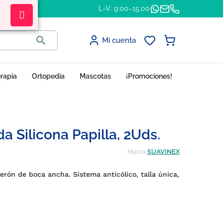
L–V: 9:00–15:00

Mi cuenta
erapia
Ortopedia
Mascotas
¡Promociones!
 Silicona Papilla, 2Uds.
Marca
SUAVINEX
erón de boca ancha. Sistema anticólico, talla única,