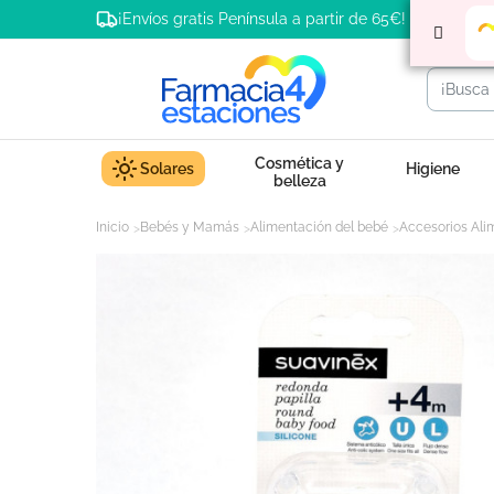
¡Envíos gratis Península a partir de 65€!
Cosmética y
Solares
Higiene
belleza
Inicio
Bebés y Mamás
Alimentación del bebé
Accesorios Ali