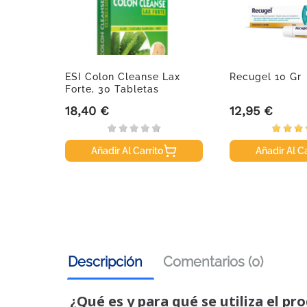
ESI Colon Cleanse Lax
Recugel 10 Gr
Forte, 30 Tabletas
18,40 €
12,95 €
Precio
Precio
Añadir Al Carrito
Añadir Al Ca
Descripción
Comentarios (0)
¿Qué es y para qué se utiliza el pr