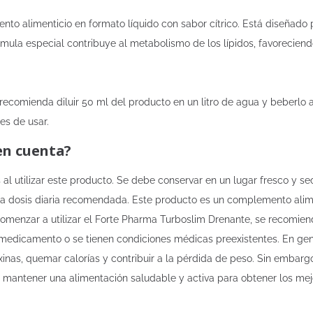
o alimenticio en formato líquido con sabor cítrico. Está diseñado p
mula especial contribuye al metabolismo de los lípidos, favoreciendo
recomienda diluir 50 ml del producto en un litro de agua y beberlo a
es de usar.
en cuenta?
l utilizar este producto. Se debe conservar en un lugar fresco y sec
a dosis diaria recomendada. Este producto es un complemento alimen
 comenzar a utilizar el Forte Pharma Turboslim Drenante, se recomien
medicamento o se tienen condiciones médicas preexistentes. En gene
xinas, quemar calorías y contribuir a la pérdida de peso. Sin embar
 y mantener una alimentación saludable y activa para obtener los mej