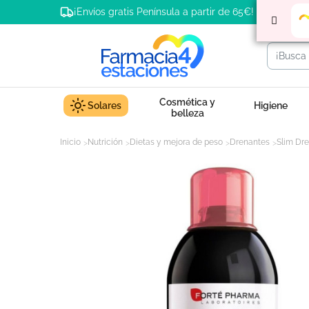
¡Envíos gratis Península a partir de 65€!
Cosmética y
Solares
Higiene
belleza
Inicio
Nutrición
Dietas y mejora de peso
Drenantes
Slim Dre