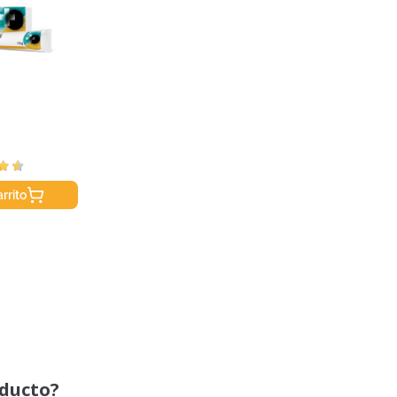
rrito
oducto?