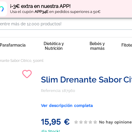
Regístrate
y obtén
puntos
por tus compras
¡-3€ extra en nuestra APP!
Usa el cupón
APP34E
en pedidos superiores a 50€
Dietética y
Bebés y
Parafarmacia
Fitot
Nutrición
mamás
nante Sabor Citrico, 500ml
Slim Drenante Sabor Ci
Referencia:
187960
Ver descripción completa
15,95 €
No hay opinion
¡En Stock!