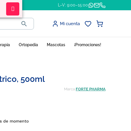
L–V: 9:00–15:00

Mi cuenta
erapia
Ortopedia
Mascotas
¡Promociones!
trico, 500ml
Marca
FORTE PHARMA
es de momento