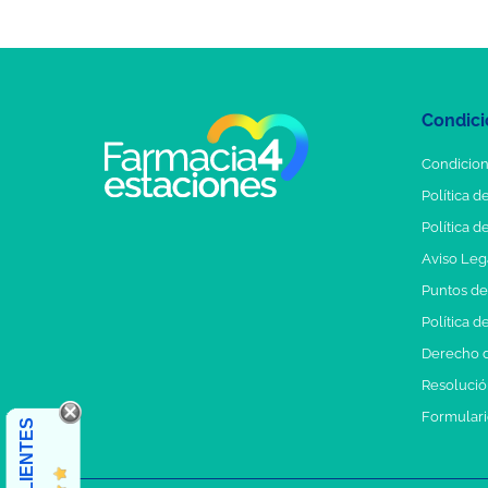
Condici
Condicion
Política d
Política d
Aviso Leg
Puntos d
Política d
Derecho d
Resolución
Formulari