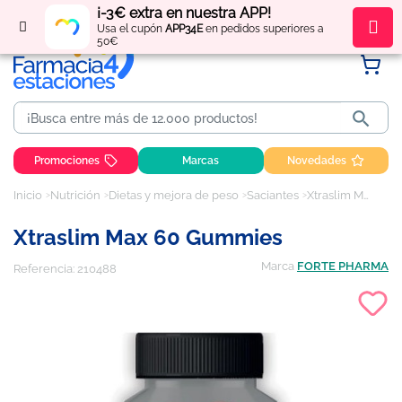
¡-3€ extra en nuestra APP!
Regístrate
y obtén
puntos
por tus compras
Usa el cupón
APP34E
en pedidos superiores a
50€

Promociones
Marcas
Novedades
Inicio
Nutrición
Dietas y mejora de peso
Saciantes
Xtraslim Max 60 Gummies
Xtraslim Max 60 Gummies
Marca
FORTE PHARMA
Referencia:
210488