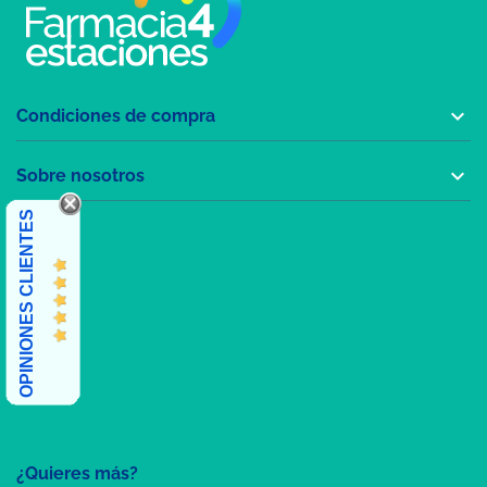

Condiciones de compra

Sobre nosotros
OPINIONES CLIENTES
¿Quieres más?