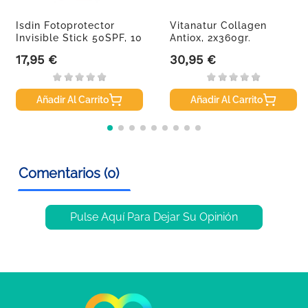
Isdin Fotoprotector
Vitanatur Collagen
Invisible Stick 50SPF, 10
Antiox, 2x360gr.
G
17,95 €
30,95 €
Precio
Precio
Añadir Al Carrito
Añadir Al Carrito
Comentarios (0)
Pulse Aquí Para Dejar Su Opinión