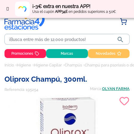
Regístrate
y obtén
puntos
por tus compras
¡-3€ extra en nuestra APP!
Usa el cupón
APP34E
en pedidos superiores a 50€

Promociones
Marcas
Novedades
Inicio
Higiene
Higiene Capilar
Champús
Champú para psoriasis o de
Oliprox Champú, 300ml.
Marca
OLYAN FARMA
Referencia:
195254