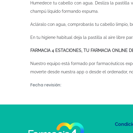
Humedece tu cabello con agua. Desliza la pastilla 
champú líquido formando espuma.
Acláralo con agua, comprobarás tu cabello limpio, br
En tu higiene habitual deja la pastilla al aire libre pa
FARMACIA 4 ESTACIONES, TU FARMACIA ONLINE 
Nuestro equipo está formado por farmacéuticos exp
moverte desde nuestra app o desde el ordenador, n
Fecha revisión:
Condici