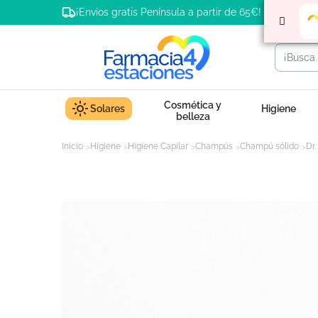
¡Envíos gratis Península a partir de 65€!
Cosmética y
Solares
Higiene
belleza
Inicio
Higiene
Higiene Capilar
Champús
Champú sólido
Dr