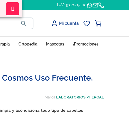
L–V: 9:00–15:00

Mi cuenta
erapia
Ortopedia
Mascotas
¡Promociones!
o Cosmos Uso Frecuente,
Marca
LABORATORIOS PHERGAL
impia y acondiciona todo tipo de cabellos