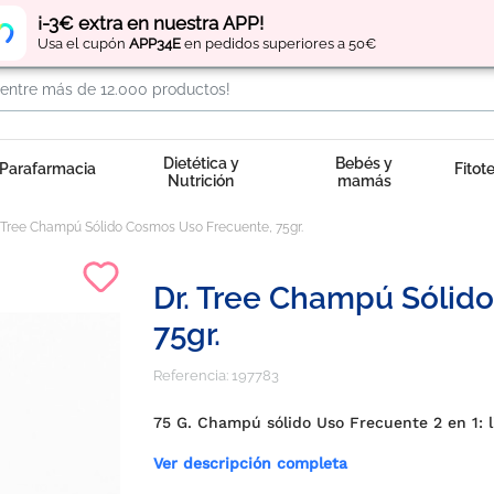
Regístrate
y obtén
puntos
por tus compras
¡-3€ extra en nuestra APP!
Usa el cupón
APP34E
en pedidos superiores a 50€
Dietética y
Bebés y
Parafarmacia
Fitot
Nutrición
mamás
. Tree Champú Sólido Cosmos Uso Frecuente, 75gr.
Dr. Tree Champú Sólid
75gr.
Referencia:
197783
75 G. Champú sólido Uso Frecuente 2 en 1: l
Ver descripción completa