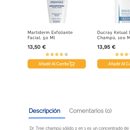
as
Martiderm Exfoliante
Ducray Kelual
 150
Facial, 50 Ml
Champú, 100 M
13,50 €
13,95 €
Precio
Precio
Añadir Al Carrito
Añadir Al Ca
Descripción
Comentarios (0)
Dr. Tree champú sólido 2 en 1 es un concentrado de