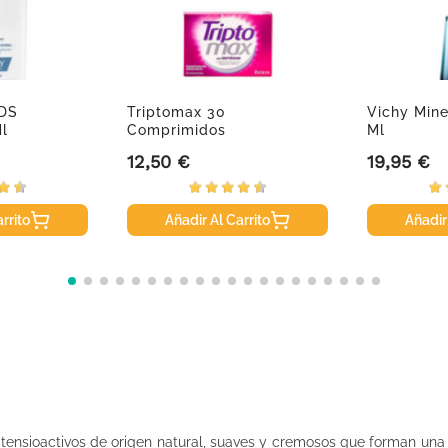
 DS
Triptomax 30
Vichy Mine
l
Comprimidos
Ml
12,50 €
19,95 €
Precio
Precio
rrito
Añadir Al Carrito
Añadir
 tensioactivos de origen natural, suaves y cremosos que forman un