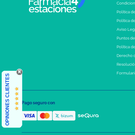
Condicion
Política d
Política d
Aviso Leg
Puntos d
Política d
Derecho d
Resolución
Formulari
OPINIONES CLIENTES
Pago seguro con