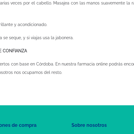
varias veces por el cabello. Masajea con las manos suavemente la ra
illante y acondicionado.
ra se seque, y si viajas usa la jabonera.
DE CONFIANZA
ertos con base en Córdoba. En nuestra
farmacia online
podrás encon
osotros nos ocupamos del resto.
ones de compra
Sobre nosotros