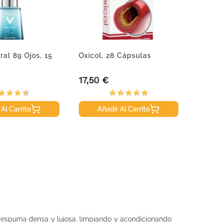
ral 89 Ojos, 15
Oxicol, 28 Cápsulas
Vitis 
Ml
17,50 €
9,95 
Precio
Precio
 Al Carrito
Añadir Al Carrito
A
a espuma densa y lujosa, limpiando y acondicionando