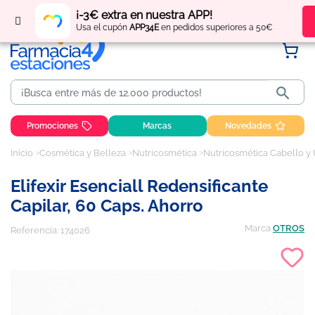
Regístrate
y obtén
puntos
por tus compras
¡-3€ extra en nuestra APP!
Usa el cupón
APP34E
en pedidos superiores a 50€

Promociones
Marcas
Novedades
Inicio
Cosmética y Belleza
Nutricosmética
Nutricosmética Cabello y
Elifexir Esenciall Redensificante
Capilar, 60 Caps. Ahorro
Marca
OTROS
Referencia:
174026