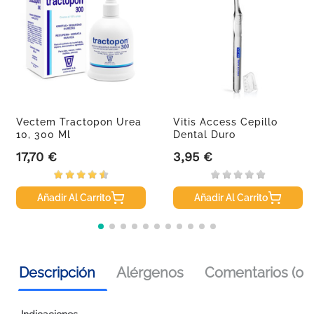
Vectem Tractopon Urea
Vitis Access Cepillo
10, 300 Ml
Dental Duro
17,70 €
3,95 €
Precio
Precio
Añadir Al Carrito
Añadir Al Carrito
Descripción
Alérgenos
Comentarios (0)