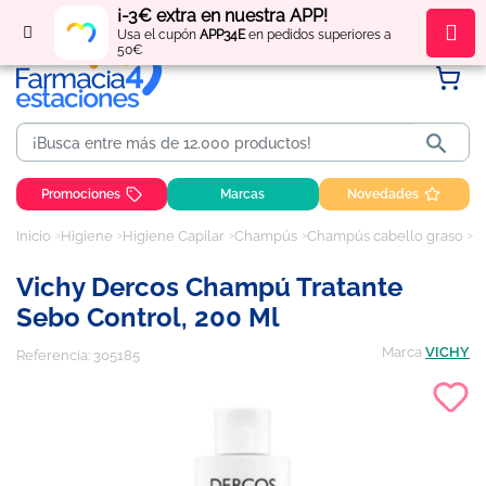
¡-3€ extra en nuestra APP!
Regístrate
y obtén
puntos
por tus compras
Usa el cupón
APP34E
en pedidos superiores a
50€

Promociones
Marcas
Novedades
Inicio
Higiene
Higiene Capilar
Champús
Champús cabello graso
V
Vichy Dercos Champú Tratante
Sebo Control, 200 Ml
Marca
VICHY
Referencia:
305185