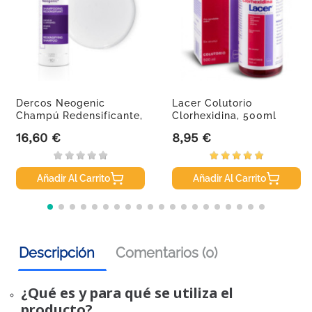
Dercos Neogenic
Lacer Colutorio
Champú Redensificante,
Clorhexidina, 500ml
200ml.
16,60 €
8,95 €
Precio
Precio
Añadir Al Carrito
Añadir Al Carrito
Descripción
Comentarios (0)
¿Qué es y para qué se utiliza el
producto?