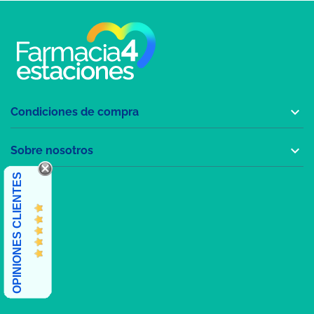

Condiciones de compra

Sobre nosotros
OPINIONES CLIENTES