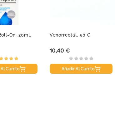
Roll-On, 20ml.
Venorrectal, 50 G
Multic
Compr
10,40 €
24,60
Precio
Precio
 Al Carrito
Añadir Al Carrito
A