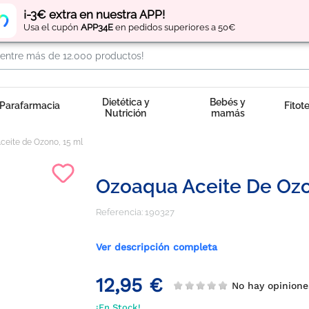
Regístrate
y obtén
puntos
por tus compras
¡-3€ extra en nuestra APP!
Usa el cupón
APP34E
en pedidos superiores a 50€
Dietética y
Bebés y
Parafarmacia
Fitot
Nutrición
mamás
eite de Ozono, 15 ml
Ozoaqua Aceite De Ozo
Referencia:
190327
Ver descripción completa
12,95 €
No hay opinion
¡En Stock!