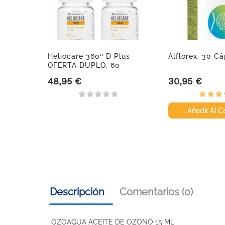
ron
Heliocare 360º D Plus
Alflorex, 30 Cá
 270ml.
OFERTA DUPLO, 60
Cápsulas
48,95 €
30,95 €
Precio
Precio
Añadir Al Ca
Descripción
Comentarios (0)
OZOAQUA ACEITE DE OZONO 15 ML