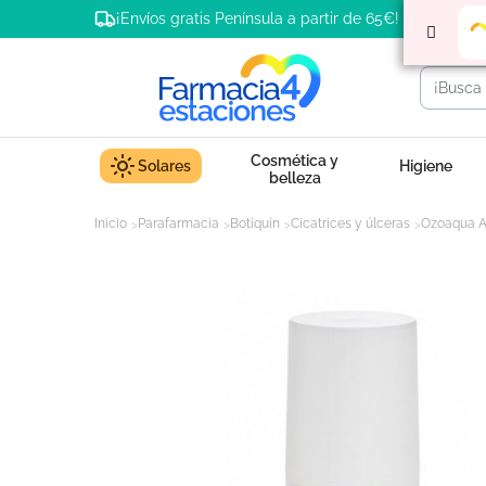
¡Envíos gratis Península a partir de 65€!
Cosmética y
Solares
Higiene
belleza
Inicio
Parafarmacia
Botiquín
Cicatrices y úlceras
Ozoaqua Ac