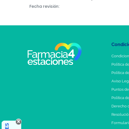
Fecha revisión:
Condici
Condicion
Política d
Política d
Aviso Leg
Puntos d
Política d
Derecho d
Resolución
Formulari