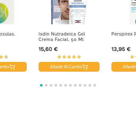
psulas.
Isdin Nutradeica Gel
Perspirex 
Crema Facial, 50 Ml
15,60 €
13,95 €
Precio
Precio
rrito
Añadir Al Carrito
Añadir