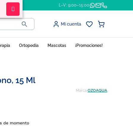
L–V: 9:00–15:00

Mi cuenta
erapia
Ortopedia
Mascotas
¡Promociones!
no, 15 Ml
Marca
OZOAQUA
es de momento