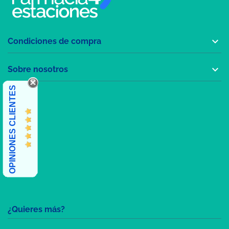

Condiciones de compra

Sobre nosotros
OPINIONES CLIENTES
¿Quieres más?