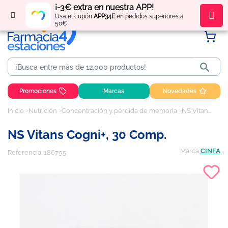
¡-3€ extra en nuestra APP!
Regístrate
y obtén
puntos
por tus compras
Usa el cupón
APP34E
en pedidos superiores a
50€

Promociones
Marcas
Novedades
Inicio
Nutrición
Concentración y pérdida de memoria
NS Vitans Cogni+, 30 Comp.
NS Vitans Cogni+, 30 Comp.
Marca
CINFA
Referencia:
186795