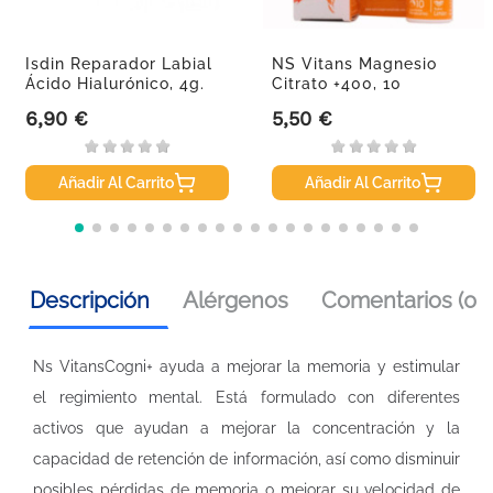
Isdin Reparador Labial
NS Vitans Magnesio
Ácido Hialurónico, 4g.
Citrato +400, 10
Comprimidos...
6,90 €
5,50 €
Precio
Precio
Añadir Al Carrito
Añadir Al Carrito
Descripción
Alérgenos
Comentarios (0)
Ns VitansCogni+ ayuda a mejorar la memoria y estimular
el regimiento mental. Está formulado con diferentes
activos que ayudan a mejorar la concentración y la
capacidad de retención de información, así como disminuir
posibles pérdidas de memoria o mejorar su velocidad de