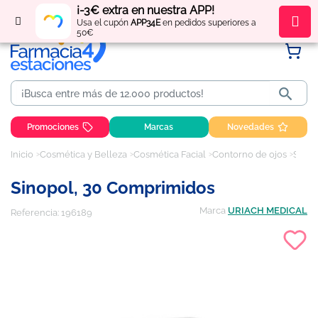
¡-3€ extra en nuestra APP!
Regístrate
y obtén
puntos
por tus compras
Usa el cupón
APP34E
en pedidos superiores a
50€

Promociones
Marcas
Novedades
Inicio
Cosmética y Belleza
Cosmética Facial
Contorno de ojos
Sinopol, 30 comprimidos
Sinopol, 30 Comprimidos
Marca
URIACH MEDICAL
Referencia:
196189