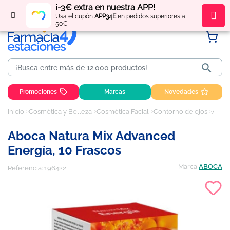
¡-3€ extra en nuestra APP!
Regístrate
y obtén
puntos
por tus compras
Usa el cupón
APP34E
en pedidos superiores a
50€

Promociones
Marcas
Novedades
Inicio
Cosmética y Belleza
Cosmética Facial
Contorno de ojos
Aboca Natura Mix Advanced Energía, 10 frascos
Aboca Natura Mix Advanced
Energía, 10 Frascos
Marca
ABOCA
Referencia:
196422