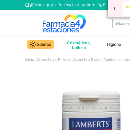
¡Envíos gratis Península a partir de 65€!
Cosmética y
Solares
Higiene
belleza
Inicio
Cosmética y Belleza
Cosmética Facial
Contorno de ojo