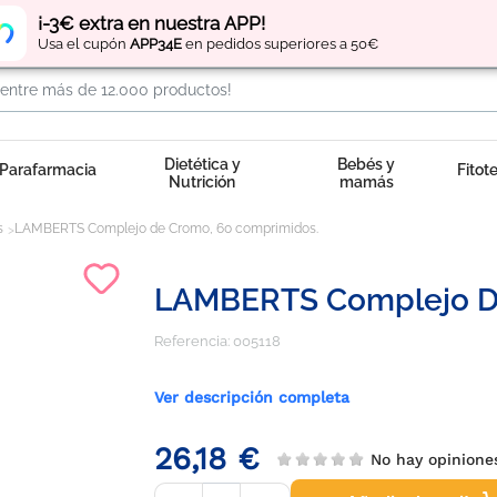
Regístrate
y obtén
puntos
por tus compras
¡-3€ extra en nuestra APP!
Usa el cupón
APP34E
en pedidos superiores a 50€
Dietética y
Bebés y
Parafarmacia
Fitot
Nutrición
mamás
s
LAMBERTS Complejo de Cromo, 60 comprimidos.
LAMBERTS Complejo De
Referencia:
005118
Ver descripción completa
26,18 €
No hay opinion