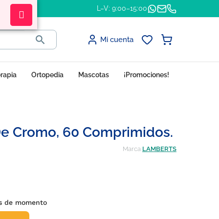
L–V: 9:00–15:00

Mi cuenta
erapia
Ortopedia
Mascotas
¡Promociones!
 Cromo, 60 Comprimidos.
Marca
LAMBERTS
es de momento