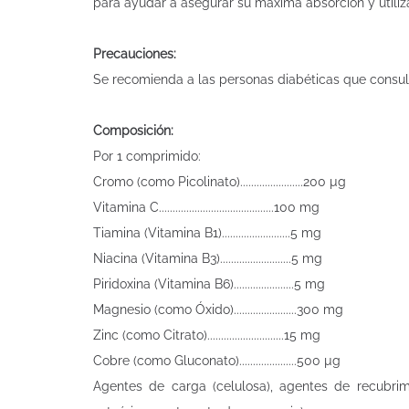
para ayudar a asegurar su máxima absorción y utiliz
Precauciones:
Se recomienda a las personas diabéticas que consulte
Composición:
Por 1 comprimido:
Cromo (como Picolinato).......................200 µg
Vitamina C..........................................100 mg
Tiamina (Vitamina B1).........................5 mg
Niacina (Vitamina B3)..........................5 mg
Piridoxina (Vitamina B6)......................5 mg
Magnesio (como Óxido).......................300 mg
Zinc (como Citrato)............................15 mg
Cobre (como Gluconato).....................500 µg
Agentes de carga (celulosa), agentes de recubrimien