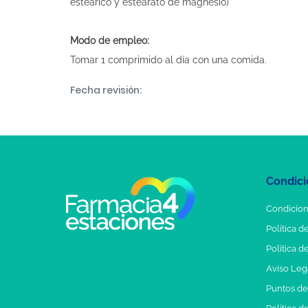
esteárico y estearato de magnesio)
Modo de empleo:
Tomar 1 comprimido al día con una comida.
Fecha revisión:
Condici
Condicion
Política d
Política d
Aviso Leg
Puntos d