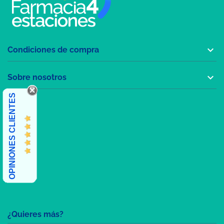

Condiciones de compra

Sobre nosotros
OPINIONES CLIENTES
¿Quieres más?