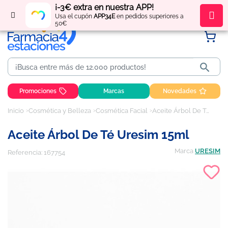
¡-3€ extra en nuestra APP!
Regístrate
y obtén
puntos
por tus compras
Usa el cupón
APP34E
en pedidos superiores a
50€

Promociones
Marcas
Novedades
Inicio
Cosmética y Belleza
Cosmética Facial
Aceite Árbol De Té Uresim 15ml
Aceite Árbol De Té Uresim 15ml
Marca
URESIM
Referencia:
167754