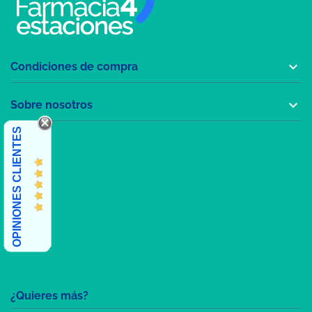

Condiciones de compra

Sobre nosotros
OPINIONES CLIENTES
¿Quieres más?