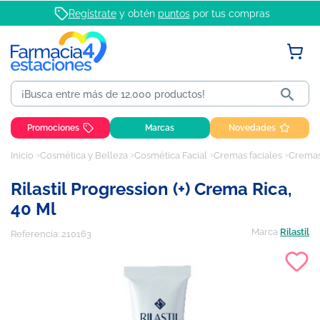
Regístrate
y obtén
puntos
por tus compras

Promociones
Marcas
Novedades
Inicio
Cosmética y Belleza
Cosmética Facial
Cremas faciales
Cremas
Rilastil Progression (+) Crema Rica,
40 Ml
Marca
Rilastil
Referencia:
210163