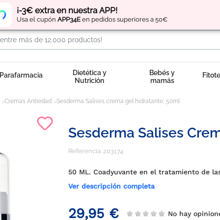
Regístrate
y obtén
puntos
por tus compras
¡-3€ extra en nuestra APP!
Usa el cupón
APP34E
en pedidos superiores a 50€
Dietética y
Bebés y
Parafarmacia
Fitot
Nutrición
mamás
Cremas Antiedad
Sesderma Salises crema gel hidratante, 50ml
Sesderma Salises Crem
Referencia:
203174
50 ML. Coadyuvante en el tratamiento de la
Ver descripción completa
29,95 €
No hay opinion