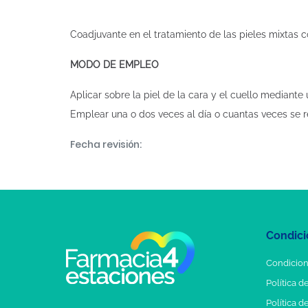
Coadjuvante en el tratamiento de las pieles mixtas 
MODO DE EMPLEO
Aplicar sobre la piel de la cara y el cuello median
Emplear una o dos veces al día o cuantas veces se re
Fecha revisión:
Condici
Condicion
Política d
Política d