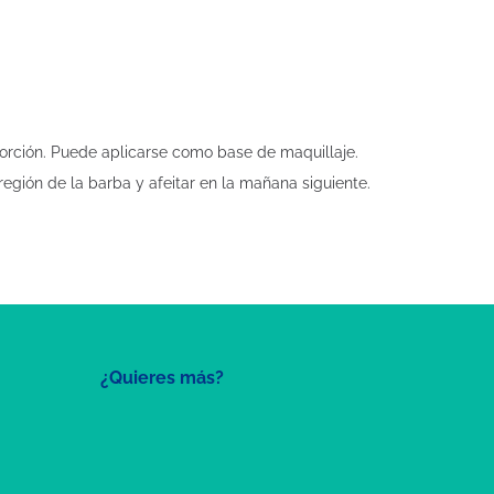
sorción. Puede aplicarse como base de maquillaje.
egión de la barba y afeitar en la mañana siguiente.
¿Quieres más?