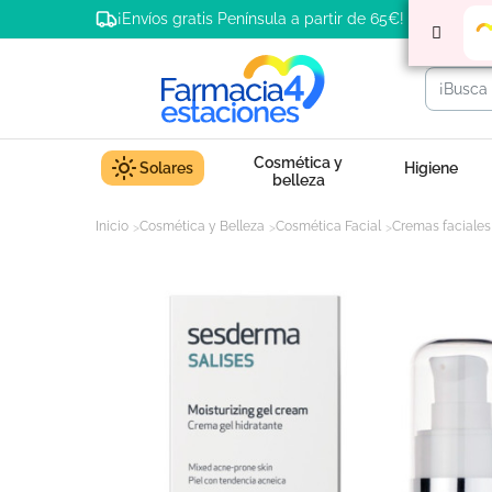
¡Envíos gratis Península a partir de 65€!
Cosmética y
Solares
Higiene
belleza
Inicio
Cosmética y Belleza
Cosmética Facial
Cremas faciales