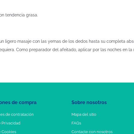
con tendencia grasa.
te un ligero masaje con las yemas de los dedos hasta su completa ab
quiera. Como preparador del afeitado, aplicar por las noches en la r
ones de compra
Sobre nosotros
es de contratación
Mapa del sitio
e Privacidad
FAQs
e Cookies
Contacte con nosotros