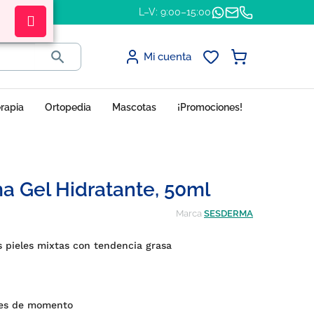
L–V: 9:00–15:00

Mi cuenta
erapia
Ortopedia
Mascotas
¡Promociones!
a Gel Hidratante, 50ml
Marca
SESDERMA
s pieles mixtas con tendencia grasa
es de momento