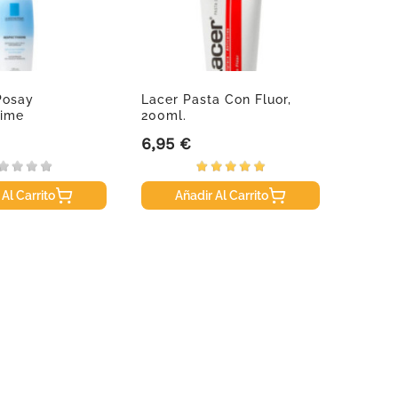
Posay
Lacer Pasta Con Fluor,
Lacer 
sime
200ml.
Litro
ante...
6,95 €
12,95
Precio
Precio
 Al Carrito
Añadir Al Carrito
A