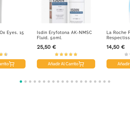
-Ox Eyes, 15
Isdin Eryfotona AK-NMSC
La Roche 
Fluid, 50ml.
Respectis
Desmaquill
25,50 €
14,50 €
Precio
Precio
rrito
Añadir Al Carrito
Añadir