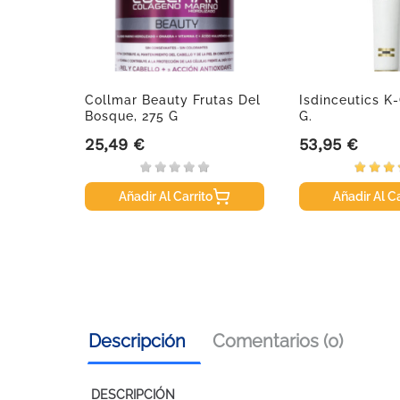
liente,
Collmar Beauty Frutas Del
Isdinceutics K
Bosque, 275 G
G.
25,49 €
53,95 €
Precio
Precio
Añadir Al Carrito
Añadir Al Ca
Descripción
Comentarios (0)
DESCRIPCIÓN