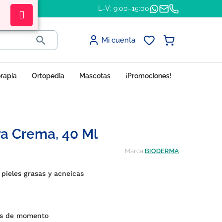
L–V: 9:00–15:00

Mi cuenta
erapia
Ortopedia
Mascotas
¡Promociones!
a Crema, 40 Ml
Marca
BIODERMA
pieles grasas y acneicas
es de momento