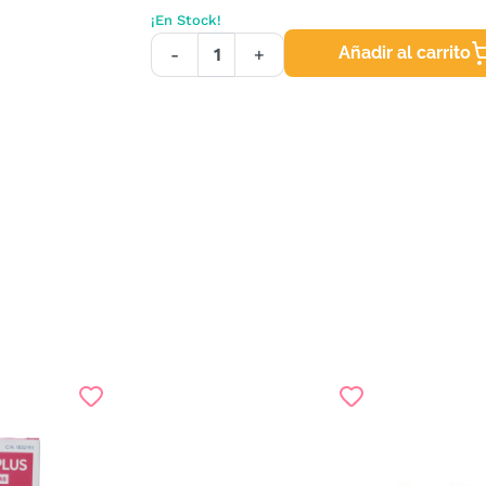
¡En Stock!
Añadir al carrito
-
+