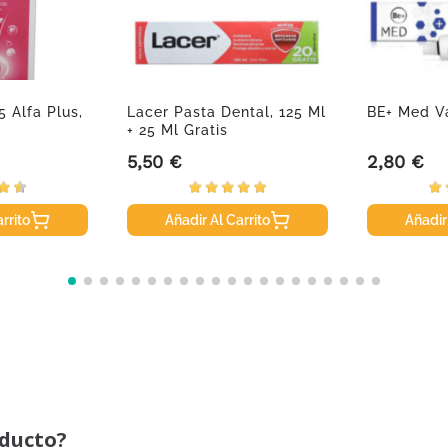
 Alfa Plus,
Lacer Pasta Dental, 125 Ml
BE+ Med Va
+ 25 Ml Gratis
5,50 €
2,80 €
Precio
Precio
rrito
Añadir Al Carrito
Añadir
oducto?