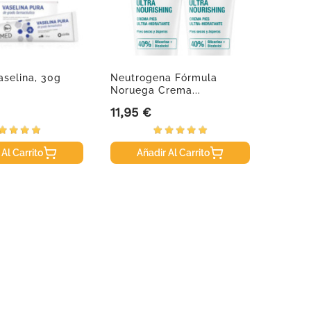
selina, 30g
Neutrogena Fórmula
Martid
Noruega Crema...
Serum,
11,95 €
13,99
Precio
Precio
 Al Carrito
Añadir Al Carrito
A