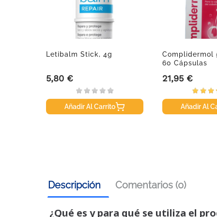
alsamo
Letibalm Stick, 4g
Complidermol 5
10ml.
60 Cápsulas
5,80 €
21,95 €
Precio
Precio
Añadir Al Carrito
Añadir Al Ca
Descripción
Comentarios (0)
¿Qué es y para qué se utiliza el pr