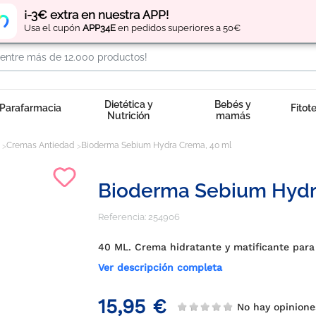
Regístrate
y obtén
puntos
por tus compras
¡-3€ extra en nuestra APP!
Usa el cupón
APP34E
en pedidos superiores a 50€
Dietética y
Bebés y
Parafarmacia
Fitot
Nutrición
mamás
Cremas Antiedad
Bioderma Sebium Hydra Crema, 40 ml
Bioderma Sebium Hydr
Referencia:
254906
40 ML. Crema hidratante y matificante para 
Ver descripción completa
15,95 €
No hay opinion