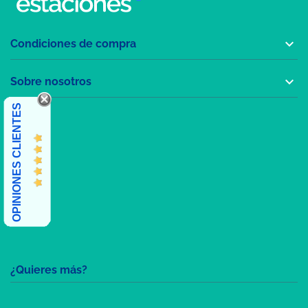

Condiciones de compra

Sobre nosotros
OPINIONES CLIENTES
¿Quieres más?