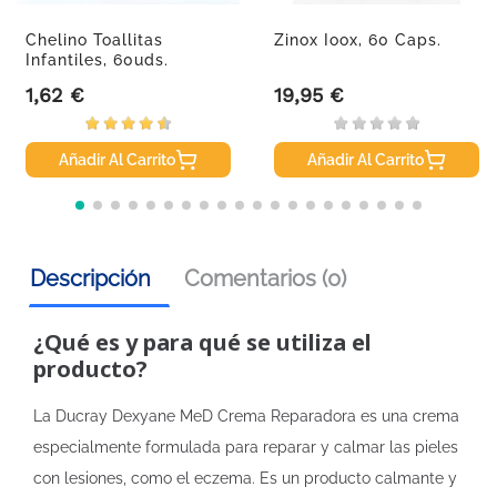
Chelino Toallitas
Zinox Ioox, 60 Caps.
Infantiles, 60uds.
1,62 €
19,95 €
Precio
Precio
Añadir Al Carrito
Añadir Al Carrito
Descripción
Comentarios (0)
¿Qué es y para qué se utiliza el
producto?
La Ducray Dexyane MeD Crema Reparadora es una crema
especialmente formulada para reparar y calmar las pieles
con lesiones, como el eczema. Es un producto calmante y