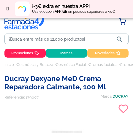
Regístrate
y obtén
puntos
por tus compras
¡-3€ extra en nuestra APP!
Usa el cupón
APP34E
en pedidos superiores a 50€

Promociones
Marcas
Novedades
Inicio
Cosmética y Belleza
Cosmética Facial
Cremas faciales
Cremas 
Ducray Dexyane MeD Crema
Reparadora Calmante, 100 Ml
Marca
DUCRAY
Referencia:
179607