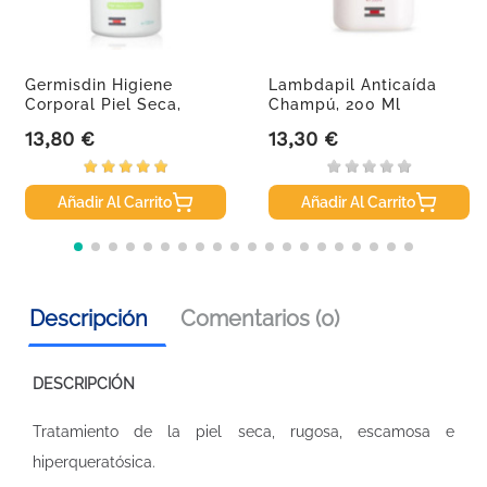
Germisdin Higiene
Lambdapil Anticaída
Corporal Piel Seca,
Champú, 200 Ml
1000 Ml
13,80 €
13,30 €
Precio
Precio
Añadir Al Carrito
Añadir Al Carrito
Descripción
Comentarios (0)
DESCRIPCIÓN
Tratamiento de la piel seca, rugosa, escamosa e
hiperqueratósica.