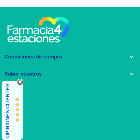

Condiciones de compra

Sobre nosotros
OPINIONES CLIENTES