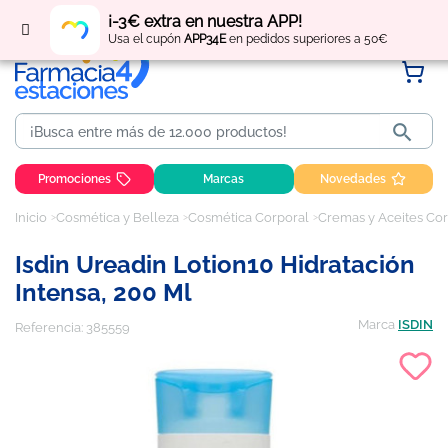
Regístrate
y obtén
puntos
por tus compras
¡-3€ extra en nuestra APP!
Usa el cupón
APP34E
en pedidos superiores a 50€

Promociones
Marcas
Novedades
Inicio
Cosmética y Belleza
Cosmética Corporal
Cremas y Aceites Co
Isdin Ureadin Lotion10 Hidratación
Intensa, 200 Ml
Marca
ISDIN
Referencia:
385559