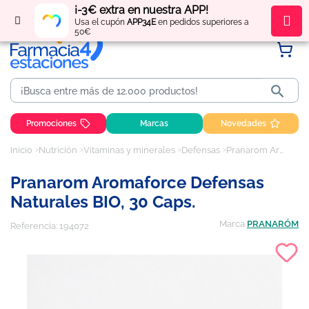
¡-3€ extra en nuestra APP!
Regístrate
y obtén
puntos
por tus compras
Usa el cupón
APP34E
en pedidos superiores a
50€

Promociones
Marcas
Novedades
Inicio
Nutrición
Vitaminas y minerales
Defensas
Pranarom Aromaforce Defensas Naturales BIO, 30 Caps.
Pranarom Aromaforce Defensas
Naturales BIO, 30 Caps.
Marca
PRANARÓM
Referencia:
194072