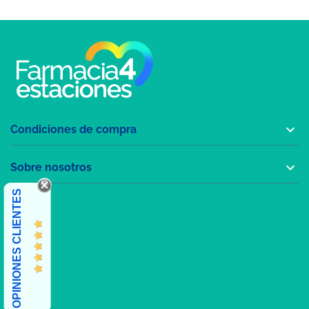

Condiciones de compra

Sobre nosotros
OPINIONES CLIENTES