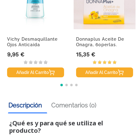
Vichy Desmaquillante
Donnaplus Aceite De
Ojos Anticaida
Onagra, 60perlas.
Pestañas,...
9,95 €
15,35 €
Precio
Precio
Añadir Al Carrito
Añadir Al Carrito
Descripción
Comentarios (0)
¿Qué es y para qué se utiliza el
producto?