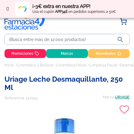
Regístrate
y obtén
puntos
por tus compras
¡-3€ extra en nuestra APP!
Usa el cupón
APP34E
en pedidos superiores a 50€

Promociones
Marcas
Novedades
Inicio
Cosmética y Belleza
Cosmética Facial
Limpieza Facial
Desmaqu
Uriage Leche Desmaquillante, 250
Ml
Marca
URIAGE
Referencia:
212155