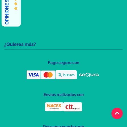
¿Quieres más?
Pago seguro con
Envíos realizados con
keyboard_arrow_up
Descarga nuestra app