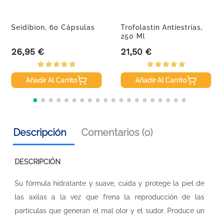
Seidibion, 60 Cápsulas
Trofolastin Antiestrías,
250 Ml
26,95 €
21,50 €
Precio
Precio
Añadir Al Carrito
Añadir Al Carrito
Descripción
Comentarios (0)
DESCRIPCIÓN
Su fórmula hidratante y suave, cuida y protege la piel de
las axilas a la vez que frena la reproducción de las
partículas que generan el mal olor y el sudor. Produce un