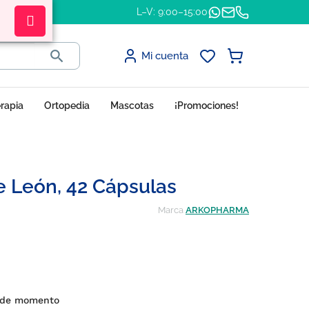
L–V: 9:00–15:00

Mi cuenta
erapia
Ortopedia
Mascotas
¡Promociones!
e León, 42 Cápsulas
Marca
ARKOPHARMA
es de momento