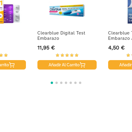
Clearblue Digital Test
Clearblue 
Embarazo
Embarazo 
Detección..
11,95 €
4,50 €
Precio
Precio
rrito
Añadir Al Carrito
Añadir