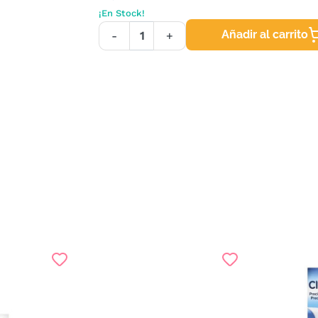
¡En Stock!
Añadir al carrito
-
+