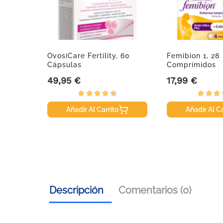
o-
OvosiCare Fertility, 60
Femibion 1, 28
as...
Cápsulas
Comprimidos
49,95 €
17,99 €
Precio
Precio
Añadir Al Carrito
Añadir Al Ca
Descripción
Comentarios (0)