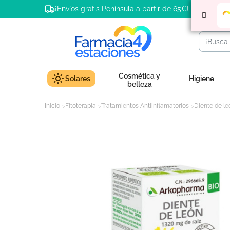
¡Envíos gratis Península a partir de 65€!
Cosmética y
Solares
Higiene
belleza
Inicio
Fitoterapia
Tratamientos Antiinflamatorios
Diente de le