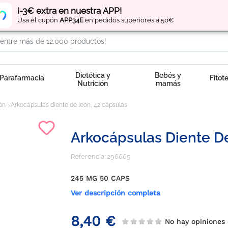
Regístrate
y obtén
puntos
por tus compras
¡-3€ extra en nuestra APP!
Usa el cupón
APP34E
en pedidos superiores a 50€
Dietética y
Bebés y
Parafarmacia
Fitot
Nutrición
mamás
ón
Arkocápsulas diente de león, 42 cápsulas
Arkocápsulas Diente D
Referencia:
296665
245 MG 50 CAPS
Ver descripción completa
8,40 €
No hay opinion