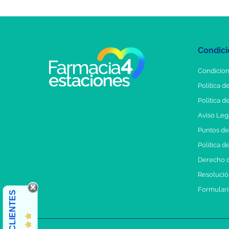
Condici
Condicion
Política d
Política d
Aviso Leg
Puntos d
Política d
Derecho d
Resolución
Formulari