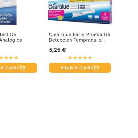
Test De
Clearblue Early Prueba De
Oseoge
Analógico
Detección Temprana, 1...
.
5,25 €
23,97
Precio
Precio
 Al Carrito
Añadir Al Carrito
A