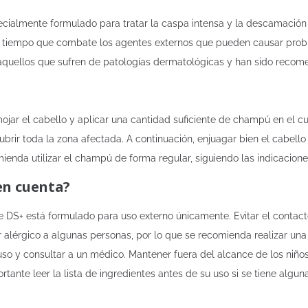
ialmente formulado para tratar la caspa intensa y la descamación 
 al tiempo que combate los agentes externos que pueden causar pro
quellos que sufren de patologías dermatológicas y han sido recom
ojar el cabello y aplicar una cantidad suficiente de champú en el 
ir toda la zona afectada. A continuación, enjuagar bien el cabello c
ienda utilizar el champú de forma regular, siguiendo las indicacion
en cuenta?
DS+ está formulado para uso externo únicamente. Evitar el contacto
lérgico a algunas personas, por lo que se recomienda realizar una 
 uso y consultar a un médico. Mantener fuera del alcance de los niñ
ortante leer la lista de ingredientes antes de su uso si se tiene algun