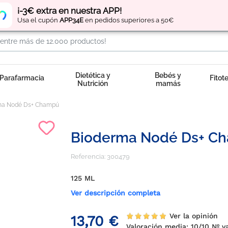
Regístrate
y obtén
puntos
por tus compras
¡-3€ extra en nuestra APP!
Usa el cupón
APP34E
en pedidos superiores a 50€
Dietética y
Bebés y
Parafarmacia
Fitot
Nutrición
mamás
ma Nodé Ds+ Champú
Bioderma Nodé Ds+ C
Referencia:
300479
125 ML
Ver descripción completa
Ver la opinión
13,70 €
Valoración media:
10
/10 Nº v