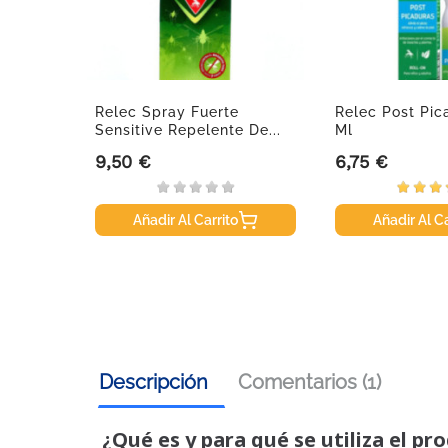
De
Relec Spray Fuerte
Relec Post Pic
Sensitive Repelente De...
Ml
9,50 €
6,75 €
Precio
Precio
Añadir Al Carrito
Añadir Al Ca
Descripción
Comentarios (1)
¿Qué es y para qué se utiliza el pr