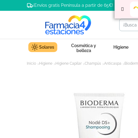
¡Envíos gratis Península a partir de 65€!
Cosmética y
Solares
Higiene
belleza
Inicio
Higiene
Higiene Capilar
Champús
Anticaspa
Bioder