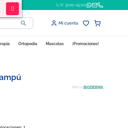
L–V: 9:00–15:00

Mi cuenta
erapia
Ortopedia
Mascotas
¡Promociones!
hampú
Marca
BIODERMA
aloraciones:
1