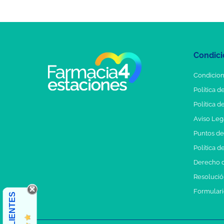
Condici
Condicion
Política d
Política d
Aviso Leg
Puntos d
Política d
Derecho d
Resolución
Formulari