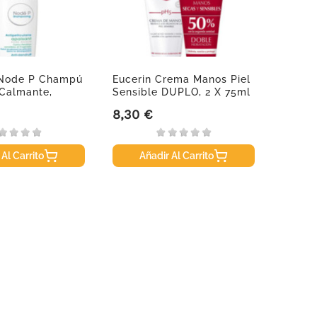
Node P Champú
Eucerin Crema Manos Piel
Biode
 Calmante,
Sensible DUPLO, 2 X 75ml
Intensi
8,30 €
15,64
Precio
Precio
 Al Carrito
Añadir Al Carrito
A