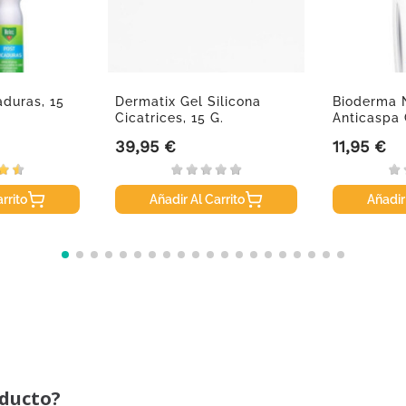
aduras, 15
Dermatix Gel Silicona
Bioderma 
Cicatrices, 15 G.
Anticaspa
400ml
39,95 €
11,95 €
Precio
Precio
rrito
Añadir Al Carrito
Añadir
oducto?