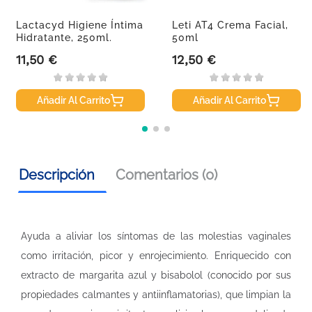
Lactacyd Higiene Íntima
Leti AT4 Crema Facial,
Hidratante, 250ml.
50ml
11,50 €
12,50 €
Precio
Precio
Añadir Al Carrito
Añadir Al Carrito
Descripción
Comentarios (0)
Ayuda a aliviar los síntomas de las molestias vaginales
como irritación, picor y enrojecimiento. Enriquecido con
extracto de margarita azul y bisabolol (conocido por sus
propiedades calmantes y antiinflamatorias), que limpian la