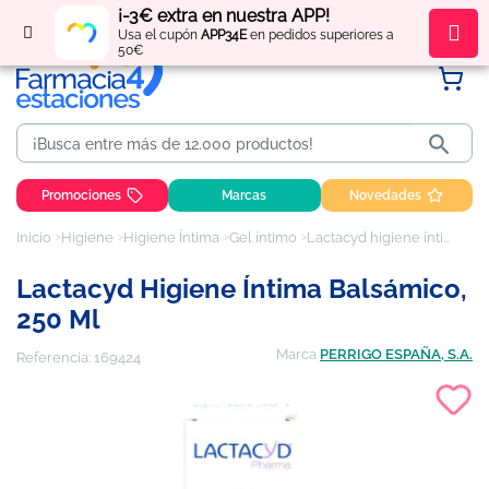
¡-3€ extra en nuestra APP!
Regístrate
y obtén
puntos
por tus compras
Usa el cupón
APP34E
en pedidos superiores a
50€

Promociones
Marcas
Novedades
Inicio
Higiene
Higiene Íntima
Gel íntimo
Lactacyd higiene íntima balsámico, 250 ml
Lactacyd Higiene Íntima Balsámico,
250 Ml
Marca
PERRIGO ESPAÑA, S.A.
Referencia:
169424