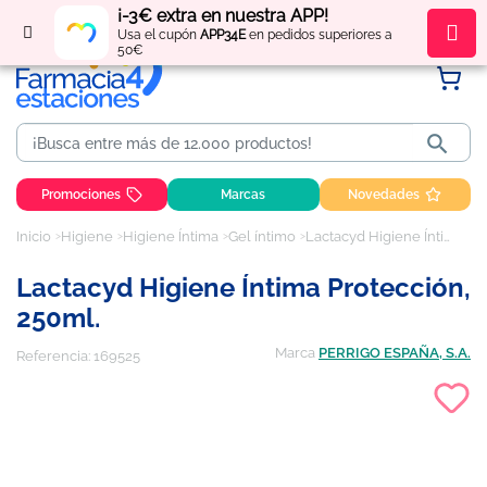
¡-3€ extra en nuestra APP!
Regístrate
y obtén
puntos
por tus compras
Usa el cupón
APP34E
en pedidos superiores a
50€

Promociones
Marcas
Novedades
Inicio
Higiene
Higiene Íntima
Gel íntimo
Lactacyd Higiene Íntima Protección, 250ml.
Lactacyd Higiene Íntima Protección,
250ml.
Marca
PERRIGO ESPAÑA, S.A.
Referencia:
169525