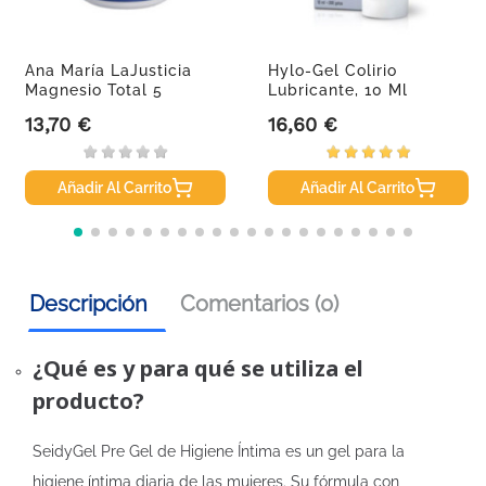
Ana María LaJusticia
Hylo-Gel Colirio
Magnesio Total 5
Lubricante, 10 Ml
Sales,...
13,70 €
16,60 €
Precio
Precio
Añadir Al Carrito
Añadir Al Carrito
Descripción
Comentarios (0)
¿Qué es y para qué se utiliza el
producto?
SeidyGel Pre Gel de Higiene Íntima es un gel para la
higiene íntima diaria de las mujeres. Su fórmula con