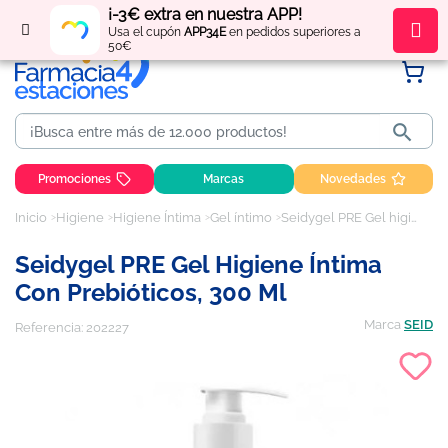
¡-3€ extra en nuestra APP!
Regístrate
y obtén
puntos
por tus compras
Usa el cupón
APP34E
en pedidos superiores a
50€

Promociones
Marcas
Novedades
Inicio
Higiene
Higiene Íntima
Gel íntimo
Seidygel PRE Gel higiene íntima con prebióticos, 300 ml
Seidygel PRE Gel Higiene Íntima
Con Prebióticos, 300 Ml
Marca
SEID
Referencia:
202227