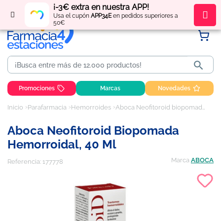
¡-3€ extra en nuestra APP!
Regístrate
y obtén
puntos
por tus compras
Usa el cupón
APP34E
en pedidos superiores a
50€

Promociones
Marcas
Novedades
Inicio
Parafarmacia
Hemorroides
Aboca Neofitoroid biopomada hemorroidal, 40 ml
Aboca Neofitoroid Biopomada
Hemorroidal, 40 Ml
Marca
ABOCA
Referencia:
177778