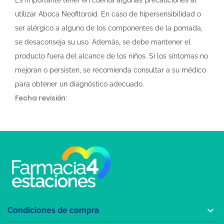
Es importante tener en cuenta algunas precauciones al
utilizar Aboca Neofitoroid. En caso de hipersensibilidad o
ser alérgico a alguno de los componentes de la pomada,
se desaconseja su uso. Además, se debe mantener el
producto fuera del alcance de los niños. Si los síntomas no
mejoran o persisten, se recomienda consultar a su médico
para obtener un diagnóstico adecuado.
Fecha revisión:

Condiciones de compra