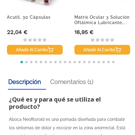
Acutil, 30 Cápsulas
Matrix Ocular 3 Solución
Oftálmica Lubricante,...
22,04 €
16,95 €
Precio
Precio
Añadir Al Carrito
Añadir Al Carrito
Descripción
Comentarios (1)
¿Qué es y para qué se utiliza el
producto?
Aboca Neofitoroid es una pomada diseñada para combatir
los síntomas de dolor y escozor en la zona anorrectal. Está