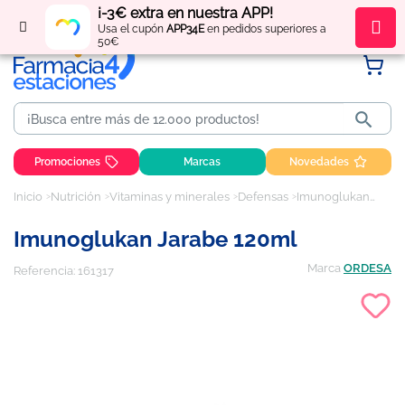
¡-3€ extra en nuestra APP!
Regístrate
y obtén
puntos
por tus compras
Usa el cupón
APP34E
en pedidos superiores a
50€

Promociones
Marcas
Novedades
Inicio
Nutrición
Vitaminas y minerales
Defensas
Imunoglukan jarabe 120ml
Imunoglukan Jarabe 120ml
Marca
ORDESA
Referencia:
161317