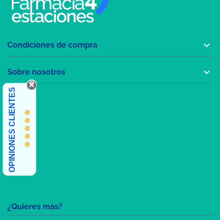

Condiciones de compra

Sobre nosotros
OPINIONES CLIENTES
¿Quieres más?