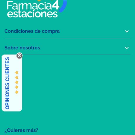

Condiciones de compra

Sobre nosotros
OPINIONES CLIENTES
¿Quieres más?