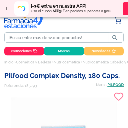
Regístrate
y obtén
puntos
por tus compras
¡-3€ extra en nuestra APP!
Usa el cupón
APP34E
en pedidos superiores a 50€

Promociones
Marcas
Novedades
Inicio
Cosmética y Belleza
Nutricosmética
Nutricosmética Cabello y
Pilfood Complex Density, 180 Caps.
Marca
PILFOOD
Referencia:
185293