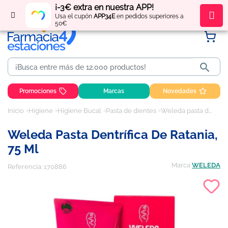
¡-3€ extra en nuestra APP!
Regístrate
y obtén
puntos
por tus compras
Usa el cupón
APP34E
en pedidos superiores a
50€

Promociones
Marcas
Novedades
Inicio
Higiene
Higiene Bucal
Pasta de dientes
Weleda pasta dentrífica de ratania, 75 ml
Weleda Pasta Dentrífica De Ratania,
75 Ml
Marca
WELEDA
Referencia:
170886