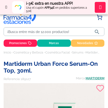
¡-3€ extra en nuestra APP!
Regístrate
y obtén
puntos
por tus compras
Usa el cupón
APP34E
en pedidos superiores a
50€

Promociones
Marcas
Novedades
Inicio
Cosmética y Belleza
Cosmética Facial
Sérums
Martiderm Urban Force Serum-on top, 30ml.
Martiderm Urban Force Serum-On
Top, 30ml.
Marca
MARTIDERM
Referencia:
189127