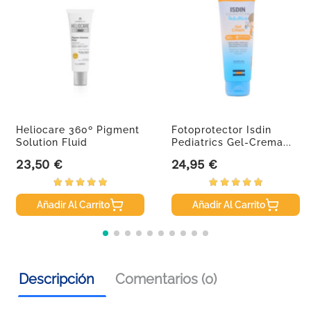
Heliocare 360º Pigment
Fotoprotector Isdin
Solution Fluid
Pediatrics Gel-Crema...
Protector...
23,50 €
24,95 €
Precio
Precio
Añadir Al Carrito
Añadir Al Carrito
Descripción
Comentarios (0)