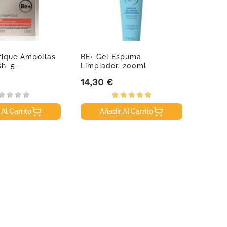
fique Ampollas
BE+ Gel Espuma
Ureadi
h, 5...
Limpiador, 200ml
Hidrat
SPF20,.
14,30 €
18,95
Precio
Precio
 Al Carrito
Añadir Al Carrito
A