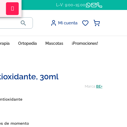
L–V: 9:00–15:00

Mi cuenta
erapia
Ortopedia
Mascotas
¡Promociones!
tioxidante, 30ml
Marca
BE+
ntioxidante
es de momento