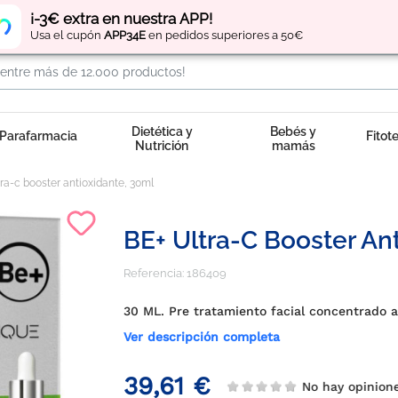
Regístrate
y obtén
puntos
por tus compras
¡-3€ extra en nuestra APP!
Usa el cupón
APP34E
en pedidos superiores a 50€
Dietética y
Bebés y
Parafarmacia
Fitot
Nutrición
mamás
tra-c booster antioxidante, 30ml
BE+ Ultra-C Booster An
Referencia:
186409
30 ML. Pre tratamiento facial concentrado a
Ver descripción completa
39,61 €
No hay opinion