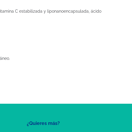
Vitamina C estabilizada y liponanoencapsulada, ácido
táneo.
¿Quieres más?