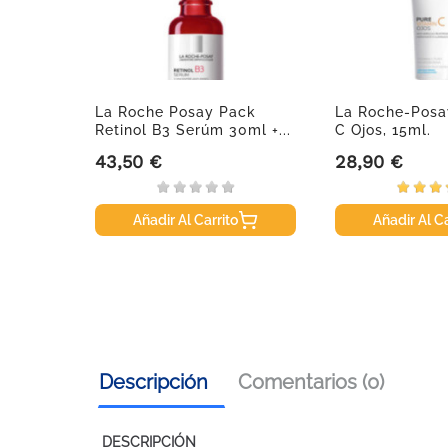
ilar
La Roche Posay Pack
La Roche-Posa
90...
Retinol B3 Serúm 30ml +...
C Ojos, 15ml.
43,50 €
28,90 €
Precio
Precio
Añadir Al Carrito
Añadir Al Ca
Descripción
Comentarios (0)
DESCRIPCIÓN