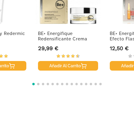
y Redermic
BE+ Energifique
BE+ Energi
Redensificante Crema
Efecto Flas
Nutritiva...
29,99 €
12,50 €
Precio
Precio
rrito
Añadir Al Carrito
Añadir