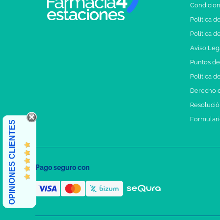
Condicion
Política d
Política d
Aviso Leg
Puntos d
Política d
Derecho d
Resolución
Formulari
OPINIONES CLIENTES
Pago seguro con