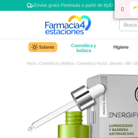
¡Envíos gratis Península a partir de 65€!
Cosmética y
Solares
Higiene
belleza
Inicio
Cosmética y Belleza
Cosmética Facial
Sérums
BE+ Ul