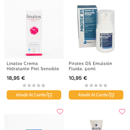
Linatox Crema
Pirotex DS Emulsión
Hidratante Piel Sensible
Fluida, 50ml
Prebio,...
18,95 €
10,95 €
Precio
Precio
Añadir Al Carrito
Añadir Al Carrito