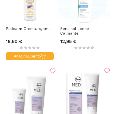
Policalm Crema, 150ml.
Sensinol Leche
Calmante
Fisioprotectora...
18,60 €
12,95 €
Precio
Precio
Añadir Al Carrito