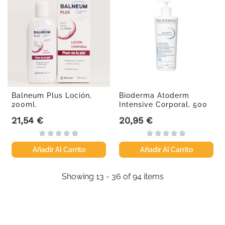
Balneum Plus Loción,
Bioderma Atoderm
200ml.
Intensive Corporal, 500
ml
21,54 €
20,95 €
Precio
Precio
Añadir Al Carrito
Añadir Al Carrito
Showing 13 - 36 of 94 items