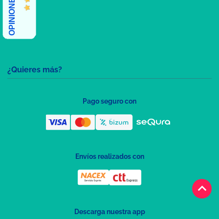
¿Quieres más?
Pago seguro con
Envíos realizados con
keyboard_arrow_up
Descarga nuestra app