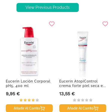
View Previous Products
Eucerin Loción Corporal
Eucerin AtopiControl
pH5, 400 ml
crema forte piel seca e...
9,95 €
13,55 €
Precio
Precio
Añadir Al Carrito
Añadir Al Carrito