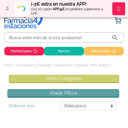
¡-3€ extra en nuestra APP!
Regístrate
y obtén
puntos
por tus compras
Usa el cupón
APP34E
en pedidos superiores a
50€

Promociones
Marcas
Novedades
Inicio
Cosmética y Belleza
Cosmética Corporal
Piel atópica
Menú Categorías
Añadir Filtros
Ordenar por: