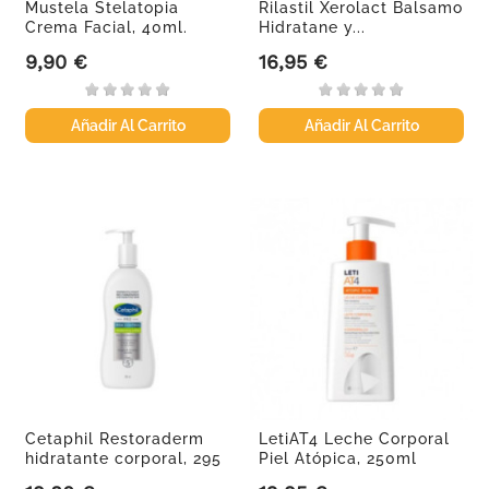
Mustela Stelatopia
Rilastil Xerolact Balsamo
Crema Facial, 40ml.
Hidratane y...
9,90 €
16,95 €
Precio
Precio
Añadir Al Carrito
Añadir Al Carrito
Cetaphil Restoraderm
LetiAT4 Leche Corporal
hidratante corporal, 295
Piel Atópica, 250ml
ml