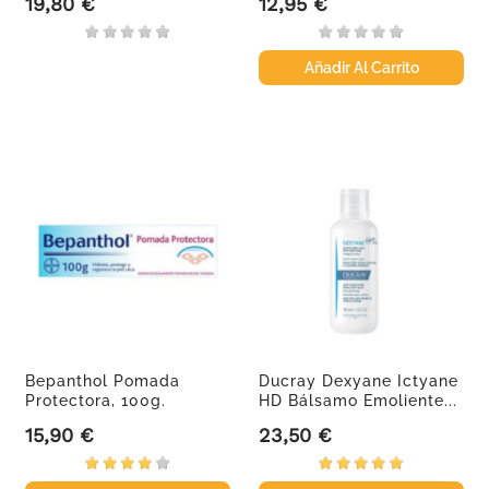
19,80 €
12,95 €
Precio
Precio
Añadir Al Carrito
Bepanthol Pomada
Ducray Dexyane Ictyane
Protectora, 100g.
HD Bálsamo Emoliente...
15,90 €
23,50 €
Precio
Precio