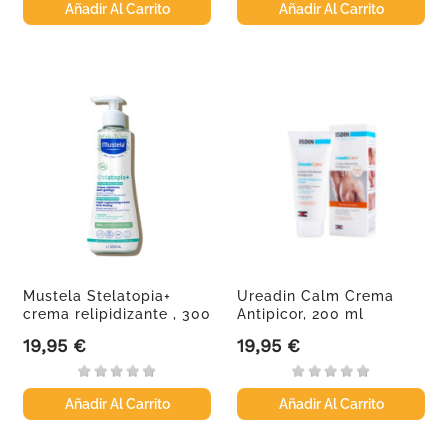
Añadir Al Carrito
Añadir Al Carrito
Mustela Stelatopia+
Ureadin Calm Crema
crema relipidizante , 300
Antipicor, 200 ml
ml
19,95 €
19,95 €
Precio
Precio
Añadir Al Carrito
Añadir Al Carrito