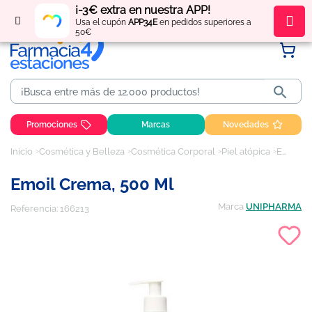
¡-3€ extra en nuestra APP!
Regístrate
y obtén
puntos
por tus compras
Usa el cupón
APP34E
en pedidos superiores a
50€

Promociones
Marcas
Novedades
Inicio
Cosmética y Belleza
Cosmética Corporal
Piel atópica
Emoil Crema, 500 ml
Emoil Crema, 500 Ml
Marca
UNIPHARMA
Referencia:
166213